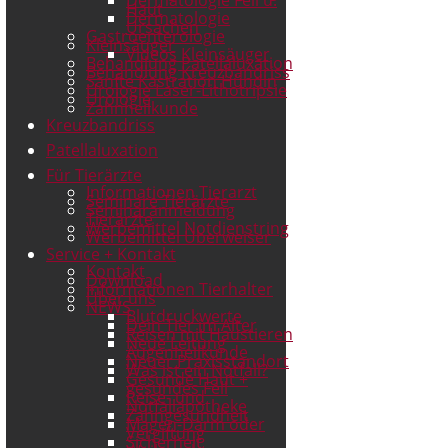
Haut
Dermatologie
Ursachen
Gastroenterologie
Kleinsäuger
Videos Kleinsäuger
Behandlung Patellaluxation
Behandlung Kreuzbandriss
Sanfte Kastration Hündin
Urologie Laser-Lithotripsie
Urologie
Zahnheilkunde
Kreuzbandriss
Patellaluxation
Für Tierärzte
Informationen Tierarzt
Seminare Tierärzte
Seminaranmeldung
Tierärzte
Werbemittel Notdienstring
Werbemittel Überweiser
Service + Kontakt
Kontakt
Download
Informationen Tierhalter
Über uns
NEWS
Blutdruckwerte
Dein Tier im Alter
Reisen mit Haustieren
Neue Leitung
Augenheilkunde
Neuer Praxisstandort
Was ist ein Notfall?
Gesunde Haut +
gesundes Fell
Reise- und
Notfallapotheke
Zahngesundheit
Magen-Darm oder
Vergiftung
Sicherheit