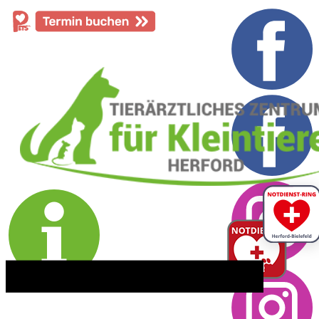
​05221 - 55 234