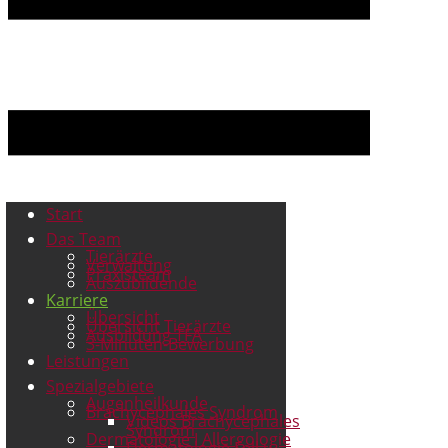
Start
Das Team
Tierärzte
Verwaltung
Praxisteam
Auszubildende
Karriere
Übersicht
Übersicht Tierärzte
Ausbildung TFA
3-Minuten-Bewerbung
Leistungen
Spezialgebiete
Augenheilkunde
Brachycephales Syndrom
Videos Brachycephales
Syndrom
Dermatologie I Allergologie
Dermatologie Fell u.