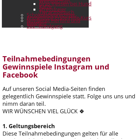
Weihnachten
Gras fressen bei Hund
Katze
Stressfreier
Tierarztbesuch
Schokoladenrechner
Anmeldung Erste-Hilfe-Kurs
Notdienst Herford und
Bielefeld
360°-Rundgang
Teilnahmebedingungen
Gewinnspiele Instagram und
Facebook
Auf unseren Social Media-Seiten finden
gelegentlich Gewinnspiele statt. Folge uns uns und
nimm daran teil.
WIR WÜNSCHEN VIEL GLÜCK 🍀
1. Geltungsbereich
Diese Teilnahmebedingungen gelten für alle