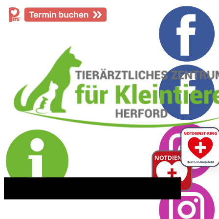
​05221 - 55 234