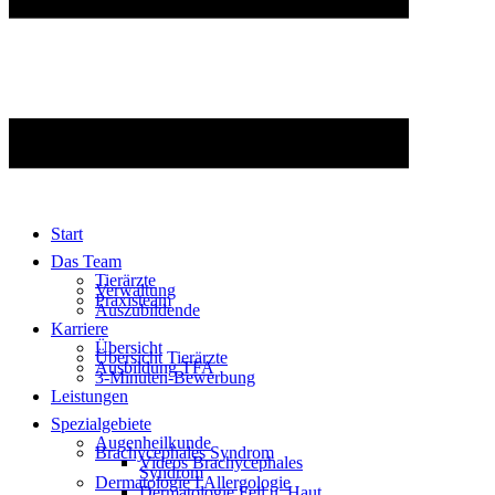
Start
Das Team
Tierärzte
Verwaltung
Praxisteam
Auszubildende
Karriere
Übersicht
Übersicht Tierärzte
Ausbildung TFA
3-Minuten-Bewerbung
Leistungen
Spezialgebiete
Augenheilkunde
Brachycephales Syndrom
Videos Brachycephales
Syndrom
Dermatologie I Allergologie
Dermatologie Fell u. Haut