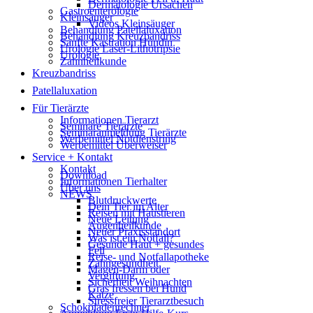
Dermatologie Ursachen
Gastroenterologie
Kleinsäuger
Videos Kleinsäuger
Behandlung Patellaluxation
Behandlung Kreuzbandriss
Sanfte Kastration Hündin
Urologie Laser-Lithotripsie
Urologie
Zahnheilkunde
Kreuzbandriss
Patellaluxation
Für Tierärzte
Informationen Tierarzt
Seminare Tierärzte
Seminaranmeldung Tierärzte
Werbemittel Notdienstring
Werbemittel Überweiser
Service + Kontakt
Kontakt
Download
Informationen Tierhalter
Über uns
NEWS
Blutdruckwerte
Dein Tier im Alter
Reisen mit Haustieren
Neue Leitung
Augenheilkunde
Neuer Praxisstandort
Was ist ein Notfall?
Gesunde Haut + gesundes
Fell
Reise- und Notfallapotheke
Zahngesundheit
Magen-Darm oder
Vergiftung
Sicherheit Weihnachten
Gras fressen bei Hund
Katze
Stressfreier Tierarztbesuch
Schokoladenrechner