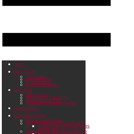
Start
Das Team
Tierärzte
Verwaltung
Praxisteam
Auszubildende
Karriere
Übersicht
Übersicht Tierärzte
Ausbildung TFA
3-Minuten-Bewerbung
Leistungen
Spezialgebiete
Augenheilkunde
Brachycephales Syndrom
Videos Brachycephales
Syndrom
Dermatologie I Allergologie
Dermatologie Fell u.