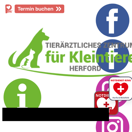
​05221 - 55 234