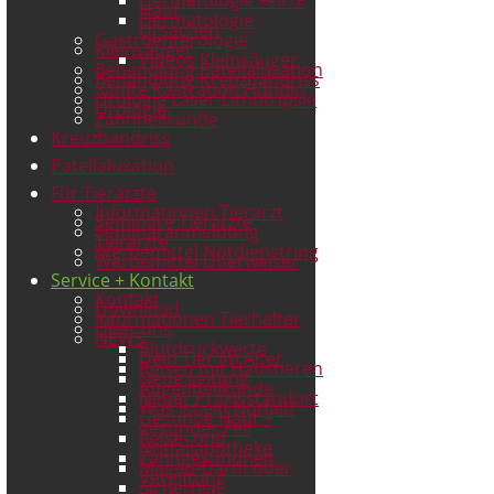
Haut
Dermatologie
Ursachen
Gastroenterologie
Kleinsäuger
Videos Kleinsäuger
Behandlung Patellaluxation
Behandlung Kreuzbandriss
Sanfte Kastration Hündin
Urologie Laser-Lithotripsie
Urologie
Zahnheilkunde
Kreuzbandriss
Patellaluxation
Für Tierärzte
Informationen Tierarzt
Seminare Tierärzte
Seminaranmeldung
Tierärzte
Werbemittel Notdienstring
Werbemittel Überweiser
Service + Kontakt
Kontakt
Download
Informationen Tierhalter
Über uns
NEWS
Blutdruckwerte
Dein Tier im Alter
Reisen mit Haustieren
Neue Leitung
Augenheilkunde
Neuer Praxisstandort
Was ist ein Notfall?
Gesunde Haut +
gesundes Fell
Reise- und
Notfallapotheke
Zahngesundheit
Magen-Darm oder
Vergiftung
Sicherheit