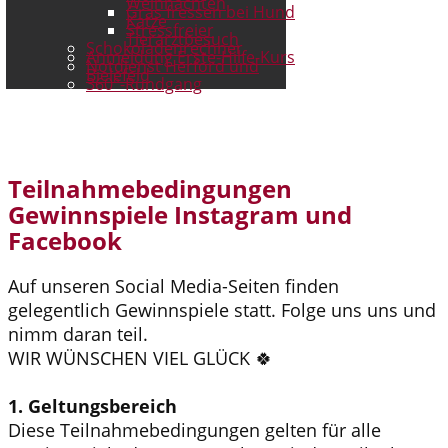
Weihnachten
Gras fressen bei Hund
Katze
Stressfreier
Tierarztbesuch
Schokoladenrechner
Anmeldung Erste-Hilfe-Kurs
Notdienst Herford und
Bielefeld
360°-Rundgang
Teilnahmebedingungen
Gewinnspiele Instagram und
Facebook
Auf unseren Social Media-Seiten finden
gelegentlich Gewinnspiele statt. Folge uns uns und
nimm daran teil.
WIR WÜNSCHEN VIEL GLÜCK 🍀
1. Geltungsbereich
Diese Teilnahmebedingungen gelten für alle