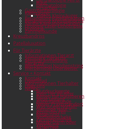
Haut
Dermatologie
Ursachen
Gastroenterologie
Kleinsäuger
Videos Kleinsäuger
Behandlung Patellaluxation
Behandlung Kreuzbandriss
Sanfte Kastration Hündin
Urologie Laser-Lithotripsie
Urologie
Zahnheilkunde
Kreuzbandriss
Patellaluxation
Für Tierärzte
Informationen Tierarzt
Seminare Tierärzte
Seminaranmeldung
Tierärzte
Werbemittel Notdienstring
Werbemittel Überweiser
Service + Kontakt
Kontakt
Download
Informationen Tierhalter
Über uns
NEWS
Blutdruckwerte
Dein Tier im Alter
Reisen mit Haustieren
Neue Leitung
Augenheilkunde
Neuer Praxisstandort
Was ist ein Notfall?
Gesunde Haut +
gesundes Fell
Reise- und
Notfallapotheke
Zahngesundheit
Magen-Darm oder
Vergiftung
Sicherheit