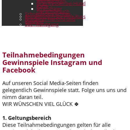
Weihnachten
Gras fressen bei Hund
Katze
Stressfreier
Tierarztbesuch
Schokoladenrechner
Anmeldung Erste-Hilfe-Kurs
Notdienst Herford und
Bielefeld
360°-Rundgang
Teilnahmebedingungen
Gewinnspiele Instagram und
Facebook
Auf unseren Social Media-Seiten finden
gelegentlich Gewinnspiele statt. Folge uns uns und
nimm daran teil.
WIR WÜNSCHEN VIEL GLÜCK 🍀
1. Geltungsbereich
Diese Teilnahmebedingungen gelten für alle