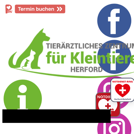
​05221 - 55 234