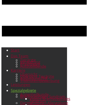
Start
Das Team
Tierärzte
Verwaltung
Praxisteam
Auszubildende
Karriere
Übersicht
Übersicht Tierärzte
Ausbildung TFA
3-Minuten-Bewerbung
Leistungen
Spezialgebiete
Augenheilkunde
Brachycephales Syndrom
Videos Brachycephales
Syndrom
Dermatologie I Allergologie
Dermatologie Fell u.