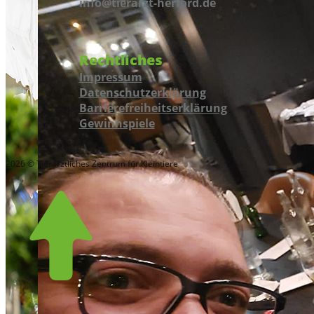
info@tierarzt-herford.de
Rechtliches
Impressum
Datenschutzerklärung
Barrierefreiheitserklärung
Gewinnspiele
2026 © Tierärztliches Zentrum für Kleintiere