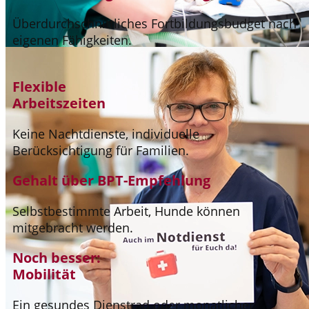
Überdurchschnittliches Fortbildungsbudget nach
eigenen Fähigkeiten.
Flexible
Arbeitszeiten
Keine Nachtdienste, individuelle
Berücksichtigung für Familien.
Gehalt über BPT-Empfehlung
Selbstbestimmte Arbeit, Hunde können
mitgebracht werden.
Noch besser:
Mobilität
Ein gesundes Dienstrad oder monatlicher