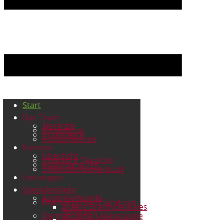
Start
Das Team
Tierärzte
Verwaltung
Praxisteam
Auszubildende
Karriere
Übersicht
Übersicht Tierärzte
Ausbildung TFA
3-Minuten-Bewerbung
Leistungen
Spezialgebiete
Augenheilkunde
Brachycephales Syndrom
Videos Brachycephales
Syndrom
Dermatologie I Allergologie
Dermatologie Fell u.