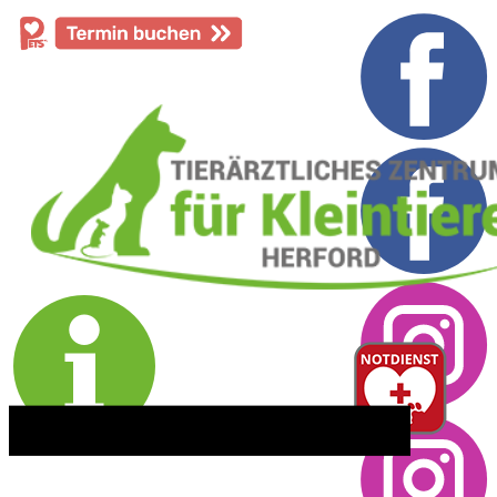
​05221 - 55 234