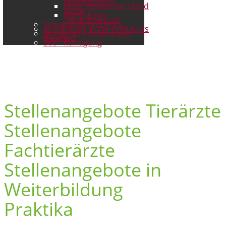
Weihnachten
Gras fressen bei Hund
Katze
Stressfreier
Tierarztbesuch
Schokoladenrechner
Anmeldung Erste-Hilfe-Kurs
Notdienst Herford und
Bielefeld
360°-Rundgang
Stellenangebote Tierärzte
Stellenangebote
Fachtierärzte
Stellenangebote in
Weiterbildung
Praktika