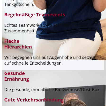
Tankgutschein.
Regelmäßige Teamevents
Echtes Teamwork sowie Menschlichkeit und
Zusammenhalt.
Flache
Hierarchien
Wir begegnen uns auf Augenhöhe und setzen
auf schnelle Entscheidungen.
Gesunde
Ernährung
Die gesunde, monatliche Bio Gemüse/Obst-Box.
Gute Verkehrsanbindung