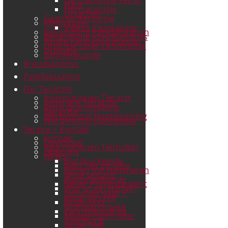
Haut
Dermatologie
Ursachen
Gastroenterologie
Kleinsäuger
Videos Kleinsäuger
Behandlung Patellaluxation
Behandlung Kreuzbandriss
Sanfte Kastration Hündin
Urologie Laser-Lithotripsie
Urologie
Zahnheilkunde
Kreuzbandriss
Patellaluxation
Für Tierärzte
Informationen Tierarzt
Seminare Tierärzte
Seminaranmeldung
Tierärzte
Werbemittel Notdienstring
Werbemittel Überweiser
Service + Kontakt
Kontakt
Download
Informationen Tierhalter
Über uns
NEWS
Blutdruckwerte
Dein Tier im Alter
Reisen mit Haustieren
Neue Leitung
Augenheilkunde
Neuer Praxisstandort
Was ist ein Notfall?
Gesunde Haut +
gesundes Fell
Reise- und
Notfallapotheke
Zahngesundheit
Magen-Darm oder
Vergiftung
Sicherheit