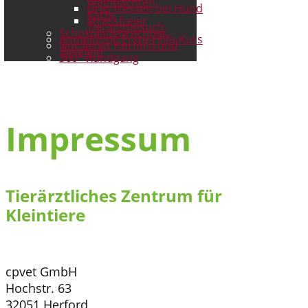
Weihnachten
Gras fressen bei Hund
Katze
Stressfreier
Tierarztbesuch
Schokoladenrechner
Anmeldung Erste-Hilfe-Kurs
Notdienst Herford und
Bielefeld
360°-Rundgang
Impressum
Tierärztliches Zentrum für
Kleintiere
cpvet GmbH
Hochstr. 63
32051 Herford