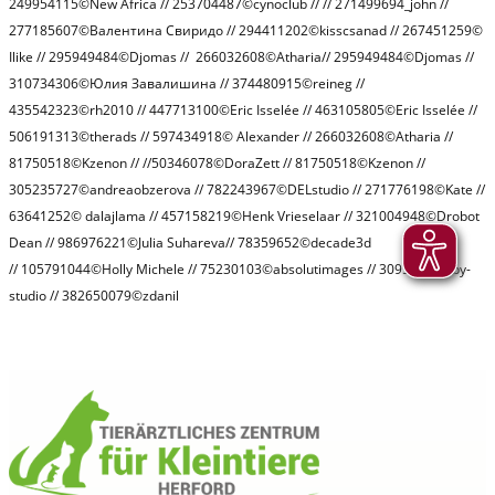
249954115©New Africa // 253704487©cynoclub // // 271499694_john //
277185607©Валентина Свиридо // 294411202©kisscsanad // 267451259©
Ilike // 295949484©Djomas // 266032608©Atharia// 295949484©Djomas //
310734306©Юлия Завалишина // 374480915©reineg //
435542323©rh2010 // 447713100©Eric Isselée // 463105805©Eric Isselée //
506191313©therads // 597434918© Alexander // 266032608©Atharia //
81750518©Kzenon // //50346078©DoraZett // 81750518©Kzenon //
305235727©andreaobzerova // 782243967©DELstudio // 271776198©Kate //
63641252© dalajlama // 457158219©Henk Vrieselaar // 321004948©Drobot
Dean // 986976221©Julia Suhareva//
78359652©decade3d
//
105791044©Holly Michele //
75230103©absolutimages // 30952798©by-
studio //
382650079©zdanil