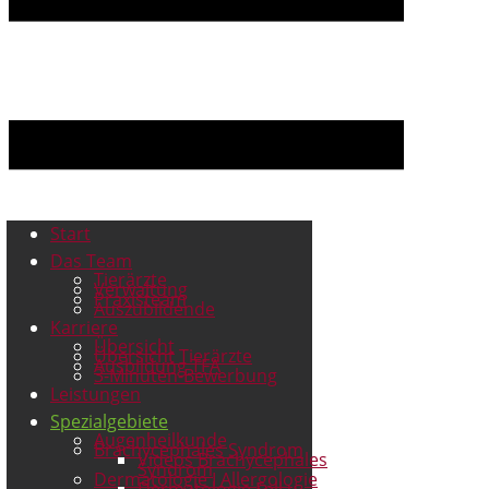
Start
Das Team
Tierärzte
Verwaltung
Praxisteam
Auszubildende
Karriere
Übersicht
Übersicht Tierärzte
Ausbildung TFA
3-Minuten-Bewerbung
Leistungen
Spezialgebiete
Augenheilkunde
Brachycephales Syndrom
Videos Brachycephales
Syndrom
Dermatologie I Allergologie
Dermatologie Fell u.