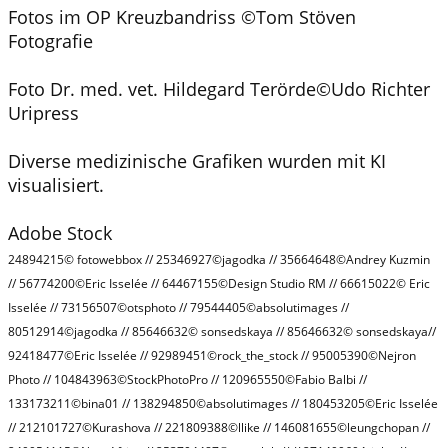
Fotos im OP Kreuzbandriss ©Tom Stöven
Fotografie
Foto Dr. med. vet. Hildegard Terörde©Udo Richter
Uripress
Diverse medizinische Grafiken wurden mit KI
visualisiert.
Adobe Stock
24894215© fotowebbox // 25346927©jagodka // 35664648©Andrey Kuzmin
// 56774200©Eric Isselée // 64467155©Design Studio RM // 66615022© Eric
Isselée // 73156507©otsphoto // 79544405©absolutimages //
80512914©jagodka // 85646632© sonsedskaya // 85646632© sonsedskaya//
92418477©Eric Isselée // 92989451©rock_the_stock // 95005390©Nejron
Photo // 104843963©StockPhotoPro // 120965550©Fabio Balbi //
133173211©bina01 // 138294850©absolutimages // 180453205©Eric Isselée
// 212101727©Kurashova // 221809388©llike // 146081655©leungchopan //