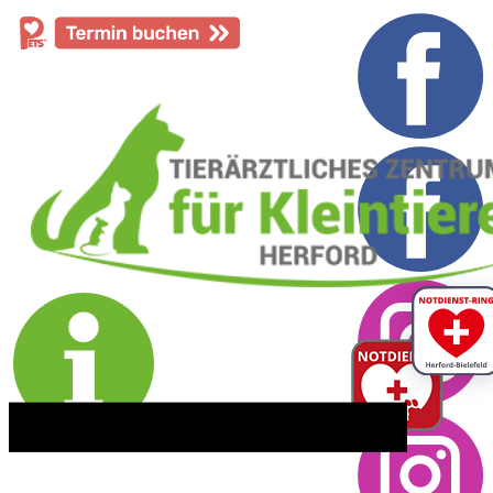
​05221 - 55 234