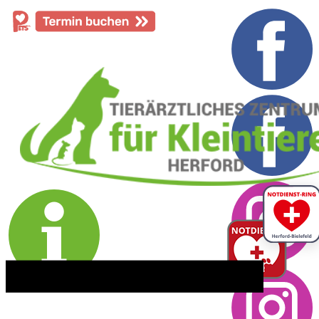
​05221 - 55 234