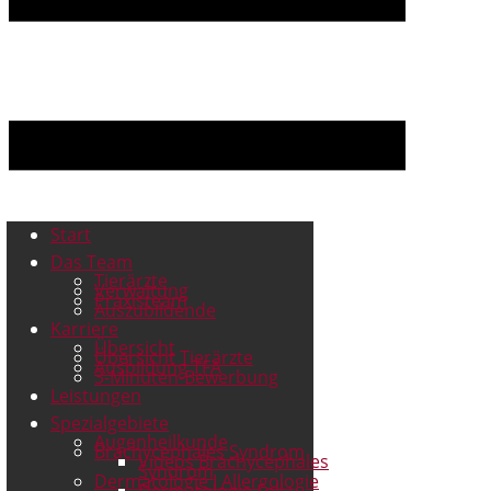
Start
Das Team
Tierärzte
Verwaltung
Praxisteam
Auszubildende
Karriere
Übersicht
Übersicht Tierärzte
Ausbildung TFA
3-Minuten-Bewerbung
Leistungen
Spezialgebiete
Augenheilkunde
Brachycephales Syndrom
Videos Brachycephales
Syndrom
Dermatologie I Allergologie
Dermatologie Fell u.