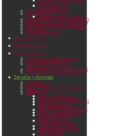
Haut
Dermatologie
Ursachen
Gastroenterologie
Kleinsäuger
Videos Kleinsäuger
Behandlung Patellaluxation
Behandlung Kreuzbandriss
Sanfte Kastration Hündin
Urologie Laser-Lithotripsie
Urologie
Zahnheilkunde
Kreuzbandriss
Patellaluxation
Für Tierärzte
Informationen Tierarzt
Seminare Tierärzte
Seminaranmeldung
Tierärzte
Werbemittel Notdienstring
Werbemittel Überweiser
Service + Kontakt
Kontakt
Download
Informationen Tierhalter
Über uns
NEWS
Blutdruckwerte
Dein Tier im Alter
Reisen mit Haustieren
Neue Leitung
Augenheilkunde
Neuer Praxisstandort
Was ist ein Notfall?
Gesunde Haut +
gesundes Fell
Reise- und
Notfallapotheke
Zahngesundheit
Magen-Darm oder
Vergiftung
Sicherheit