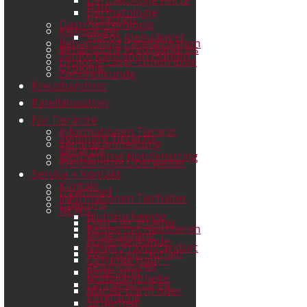
Haut
Dermatologie
Ursachen
Gastroenterologie
Kleinsäuger
Videos Kleinsäuger
Behandlung Patellaluxation
Behandlung Kreuzbandriss
Sanfte Kastration Hündin
Urologie Laser-Lithotripsie
Urologie
Zahnheilkunde
Kreuzbandriss
Patellaluxation
Für Tierärzte
Informationen Tierarzt
Seminare Tierärzte
Seminaranmeldung
Tierärzte
Werbemittel Notdienstring
Werbemittel Überweiser
Service + Kontakt
Kontakt
Download
Informationen Tierhalter
Über uns
NEWS
Blutdruckwerte
Dein Tier im Alter
Reisen mit Haustieren
Neue Leitung
Augenheilkunde
Neuer Praxisstandort
Was ist ein Notfall?
Gesunde Haut +
gesundes Fell
Reise- und
Notfallapotheke
Zahngesundheit
Magen-Darm oder
Vergiftung
Sicherheit