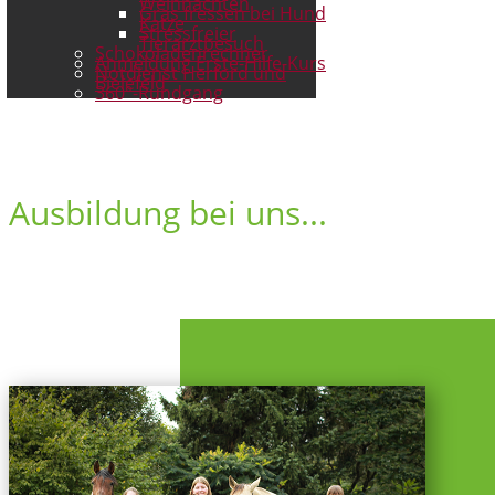
Weihnachten
Gras fressen bei Hund
Katze
Stressfreier
Tierarztbesuch
Schokoladenrechner
Anmeldung Erste-Hilfe-Kurs
Notdienst Herford und
Bielefeld
360°-Rundgang
Ausbildung bei uns...