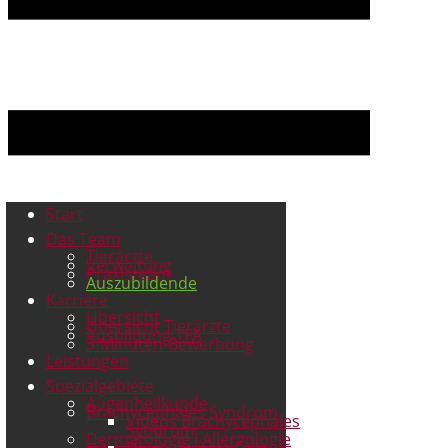
Start
Das Team
Tierärzte
Verwaltung
Praxisteam
Auszubildende
Karriere
Übersicht
Übersicht Tierärzte
Ausbildung TFA
3-Minuten-Bewerbung
Leistungen
Spezialgebiete
Augenheilkunde
Brachycephales Syndrom
Videos Brachycephales
Syndrom
Dermatologie I Allergologie
Dermatologie Fell u.