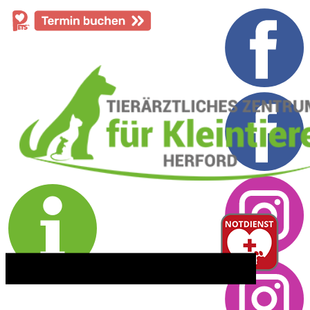
​05221 - 55 234