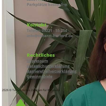
Parkplätze kostenfrei
Kontakt
Telefon 05221 - 55 234
info@tierarzt-herford.de
Rechtliches
Impressum
Datenschutzerklärung
Barrierefreiheitserklärung
Gewinnspiele
2026 © Tierärztliches Zentrum für Kleintiere