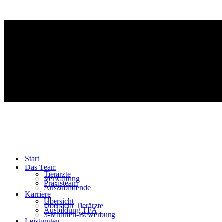
Start
Das Team
Tierärzte
Verwaltung
Praxisteam
Auszubildende
Karriere
Übersicht
Übersicht Tierärzte
Ausbildung TFA
3-Minuten-Bewerbung
Leistungen